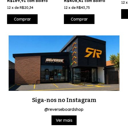
R$189,91
R$408,41
com
Boleto
com
Boleto
12
12
x
de
R$20,34
12
x
de
R$43,75
Comprar
Comprar
Siga-nos no Instagram
@reverseboardshop
Ver mais