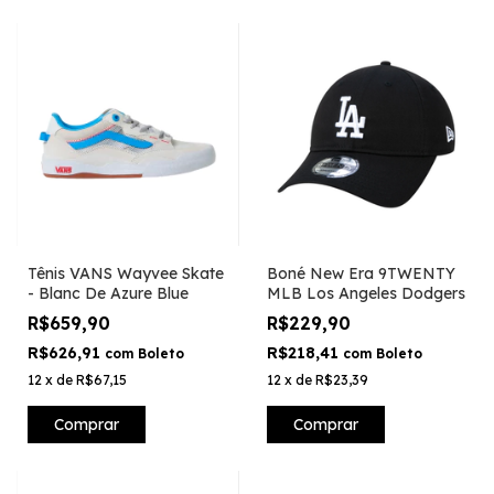
Tênis VANS Wayvee Skate
Boné New Era 9TWENTY
- Blanc De Azure Blue
MLB Los Angeles Dodgers
R$659,90
R$229,90
R$626,91
R$218,41
com
Boleto
com
Boleto
12
x
de
R$67,15
12
x
de
R$23,39
Comprar
Comprar