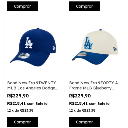
Comprar
Comprar
Boné New Era 9TWENTY
Boné New Era 9FORTY A-
MLB Los Angeles Dodgers
Frame MLB Blueberry
- Azul
Cream Los Angeles
R$229,90
R$229,90
Dodgers
R$218,41
R$218,41
com
Boleto
com
Boleto
12
x
de
R$23,39
12
x
de
R$23,39
Comprar
Comprar