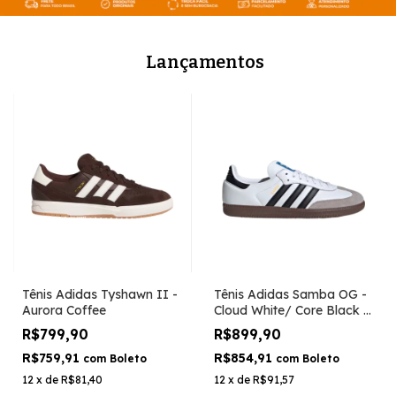
Lançamentos
Tênis Adidas Tyshawn II -
Tênis Adidas Samba OG -
Aurora Coffee
Cloud White/ Core Black /
Clear Granite
R$799,90
R$899,90
R$759,91
R$854,91
com
Boleto
com
Boleto
12
x
de
R$81,40
12
x
de
R$91,57