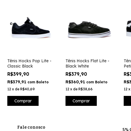
Tênis Hocks Pop Lite -
Tênis Hocks Flat Lite -
Tên
Classic Black
Black White
Pet
R$399,90
R$379,90
R$
R$379,91
R$360,91
R$
com
Boleto
com
Boleto
12
x
de
R$40,69
12
x
de
R$38,66
12
Comprar
Comprar
Fale conosco
5% 