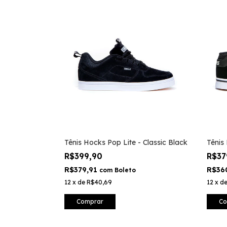
Tênis Hocks Pop Lite - Classic Black
Tênis
R$399,90
R$37
R$379,91
R$36
com
Boleto
12
x
de
R$40,69
12
x
d
Comprar
Co