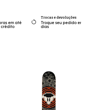
Trocas e devoluções
pras em até
Troque seu pedido em até 7
 crédito
dias