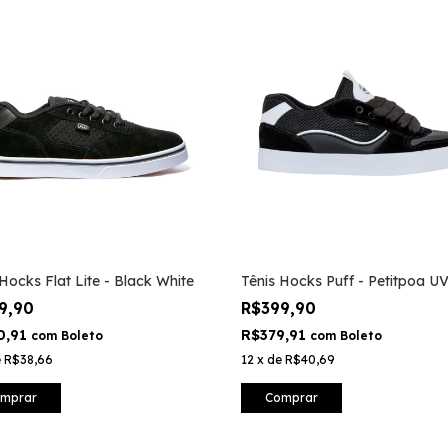
 Hocks Flat Lite - Black White
Tênis Hocks Puff - Petitpoa U
9,90
R$399,90
0,91
R$379,91
com
Boleto
com
Boleto
e
R$38,66
12
x
de
R$40,69
mprar
Comprar