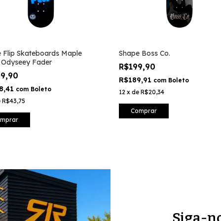
 Flip Skateboards Maple
Shape Boss Co.
 Odyseey Fader
R$199,90
29,90
R$189,91
com
Boleto
8,41
com
Boleto
12
x
de
R$20,34
e
R$43,75
Comprar
mprar
Siga-n