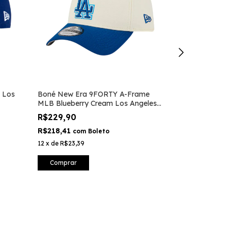
 Los
Boné New Era 9FORTY A-Frame
Tênis VANS W
MLB Blueberry Cream Los Angeles
De Azure Blu
Dodgers
R$229,90
R$659,90
R$218,41
R$626,91
com
Boleto
co
12
x
de
R$23,39
12
x
de
R$67,15
Comprar
Comprar