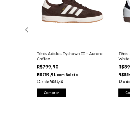
NTY MLB New
Tênis Adidas Tyshawn II - Aurora
Tênis
Coffee
White
R$799,90
R$8
R$759,91
R$85
com
Boleto
12
x
de
R$81,40
12
x
d
Comprar
Co