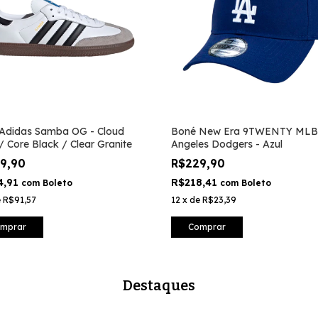
 Adidas Samba OG - Cloud
Boné New Era 9TWENTY MLB
/ Core Black / Clear Granite
Angeles Dodgers - Azul
99,90
R$229,90
4,91
R$218,41
com
Boleto
com
Boleto
e
R$91,57
12
x
de
R$23,39
mprar
Comprar
Destaques