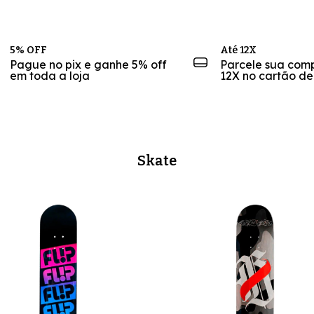
5% OFF
Até 12X
Pague no pix e ganhe 5% off
Parcele sua com
em toda a loja
12X no cartão de
Skate