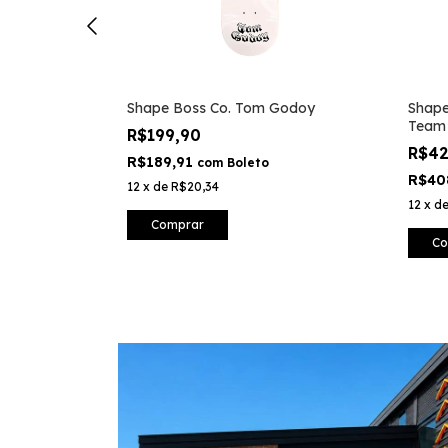
Shape Boss Co. Tom Godoy
Shape
Team
R$199,90
R$4
R$189,91
com
Boleto
R$40
12
x
de
R$20,34
12
x
d
Comprar
Co