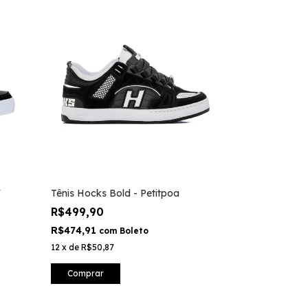
V
Tênis Hocks Bold - Petitpoa
R$499,90
R$474,91
com
Boleto
12
x
de
R$50,87
Comprar