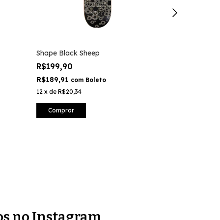
Shape Black Sheep
Parafuso Bas
Vermelho
R$199,90
R$35,00
R$189,91
com
Boleto
R$33,25
com
12
x
de
R$20,34
8
x
de
R$5,11
Comprar
Comprar
os no Instagram