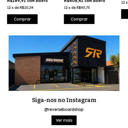
R$189,91
R$408,41
com
Boleto
com
Boleto
12
12
x
de
R$20,34
12
x
de
R$43,75
Comprar
Comprar
Siga-nos no Instagram
@reverseboardshop
Ver mais