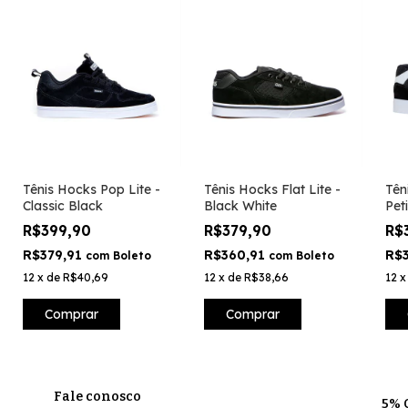
Tênis Hocks Pop Lite -
Tênis Hocks Flat Lite -
Tên
Classic Black
Black White
Pet
R$399,90
R$379,90
R$
R$379,91
R$360,91
R$
com
Boleto
com
Boleto
12
x
de
R$40,69
12
x
de
R$38,66
12
Comprar
Comprar
Fale conosco
5% 