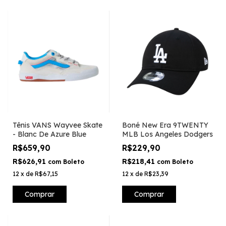
Tênis VANS Wayvee Skate
Boné New Era 9TWENTY
- Blanc De Azure Blue
MLB Los Angeles Dodgers
R$659,90
R$229,90
R$626,91
R$218,41
com
Boleto
com
Boleto
12
x
de
R$67,15
12
x
de
R$23,39
Comprar
Comprar