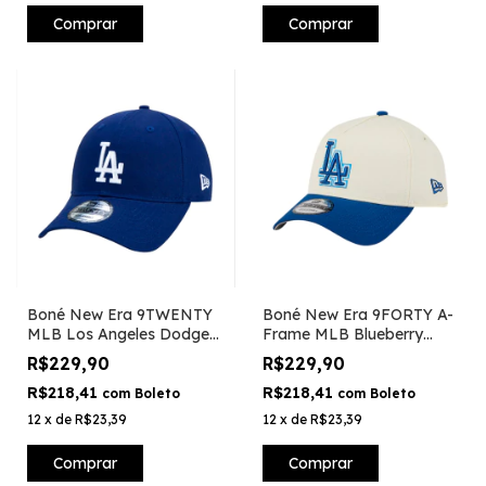
Comprar
Comprar
Boné New Era 9TWENTY
Boné New Era 9FORTY A-
MLB Los Angeles Dodgers
Frame MLB Blueberry
- Azul
Cream Los Angeles
R$229,90
R$229,90
Dodgers
R$218,41
R$218,41
com
Boleto
com
Boleto
12
x
de
R$23,39
12
x
de
R$23,39
Comprar
Comprar