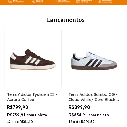
Lançamentos
Tênis Adidas Tyshawn II -
Tênis Adidas Samba OG -
Aurora Coffee
Cloud White/ Core Black /
Clear Granite
R$799,90
R$899,90
R$759,91
R$854,91
com
Boleto
com
Boleto
12
x
de
R$81,40
12
x
de
R$91,57