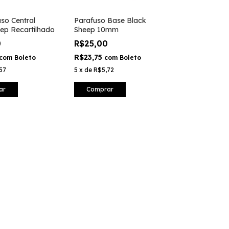
uso Central
Parafuso Base Black
ep Recartilhado
Sheep 10mm
0
R$25,00
R$23,75
com
Boleto
com
Boleto
57
5
x
de
R$5,72
ar
Comprar