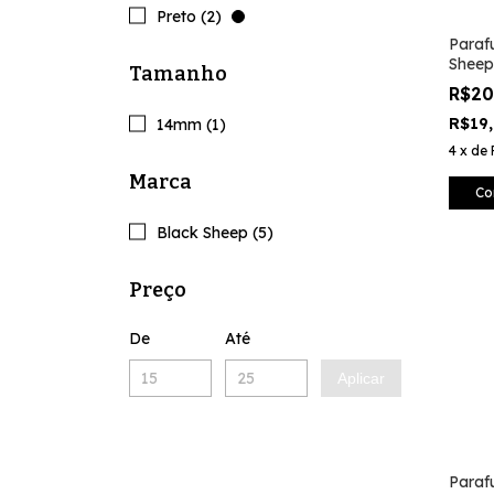
Preto (2)
Paraf
Sheep
Tamanho
Vaza
R$2
R$19
14mm (1)
4
x
de
Marca
Co
Black Sheep (5)
Preço
De
Até
Aplicar
Paraf