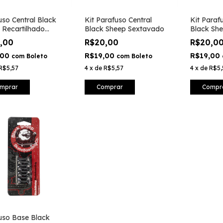
uso Central Black
Kit Parafuso Central
Kit Paraf
 Recartilhado
Black Sheep Sextavado
Black She
do
0,00
R$20,00
R$20,0
,00
R$19,00
R$19,00
com
Boleto
com
Boleto
R$5,57
4
x
de
R$5,57
4
x
de
R$5,
mprar
Comprar
Compr
uso Base Black