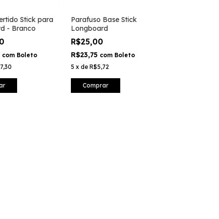
ertido Stick para
Parafuso Base Stick
d - Branco
Longboard
00
R$25,00
0
R$23,75
com
Boleto
com
Boleto
7,30
5
x
de
R$5,72
ar
Comprar