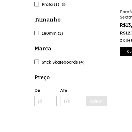
Prata (1)
Parafu
Sexta
Tamanho
Inver
R$13
R$12
180mm (1)
2
x
de
Marca
Co
Stick Skateboards (4)
Preço
De
Até
Aplicar