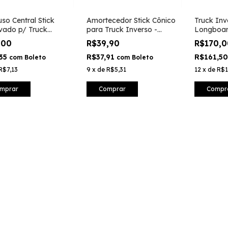
so Central Stick
Amortecedor Stick Cônico
Truck Inv
vado p/ Truck
para Truck Inverso -
Longboar
tido Longboard
Preto
,00
R$39,90
R$170,
,35
R$37,91
R$161,5
com
Boleto
com
Boleto
R$7,13
9
x
de
R$5,31
12
x
de
R$1
mprar
Comprar
Compr