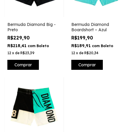
Bermuda Diamond Big -
Bermuda Diamond
Preto
Boardshort – Azul
R$229,90
R$199,90
R$218,41
R$189,91
com
Boleto
com
Boleto
12
x
de
R$23,39
12
x
de
R$20,34
Comprar
Comprar