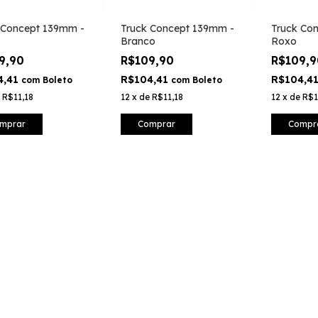
 Concept 139mm -
Truck Concept 139mm -
Truck Co
Branco
Roxo
9,90
R$109,90
R$109,
4,41
R$104,41
R$104,4
com
Boleto
com
Boleto
e
R$11,18
12
x
de
R$11,18
12
x
de
R$1
mprar
Comprar
Compr