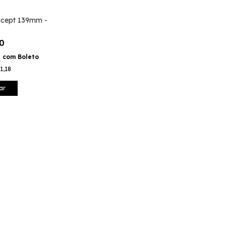
ncept 139mm -
90
1
com
Boleto
1,18
ar