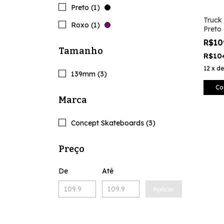
Preto (1)
Truck
Roxo (1)
Preto
R$10
Tamanho
R$10
12
x
d
139mm (3)
Co
Marca
Concept Skateboards (3)
Preço
De
Até
Aplicar