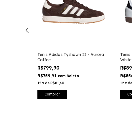
NTY MLB New
Tênis Adidas Tyshawn II - Aurora
Tênis
Coffee
White
R$799,90
R$8
R$759,91
R$85
com
Boleto
12
x
de
R$81,40
12
x
d
Comprar
Co