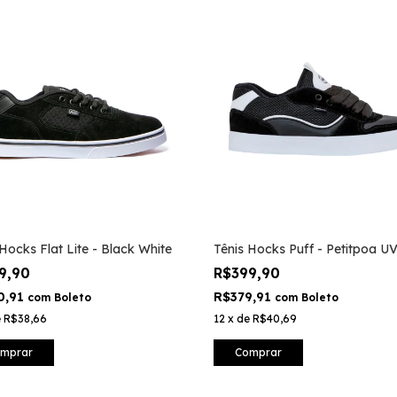
 Hocks Flat Lite - Black White
Tênis Hocks Puff - Petitpoa U
9,90
R$399,90
0,91
R$379,91
com
Boleto
com
Boleto
e
R$38,66
12
x
de
R$40,69
mprar
Comprar