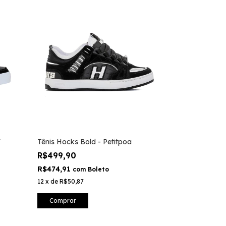
V
Tênis Hocks Bold - Petitpoa
R$499,90
R$474,91
com
Boleto
12
x
de
R$50,87
Comprar