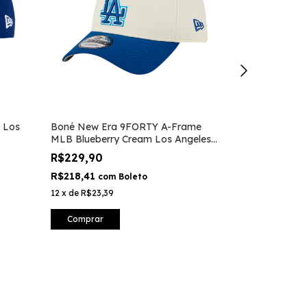
 Los
Boné New Era 9FORTY A-Frame
Tênis VANS W
MLB Blueberry Cream Los Angeles
De Azure Blu
Dodgers
R$229,90
R$659,90
R$218,41
R$626,91
com
Boleto
co
12
x
de
R$23,39
12
x
de
R$67,15
Comprar
Comprar