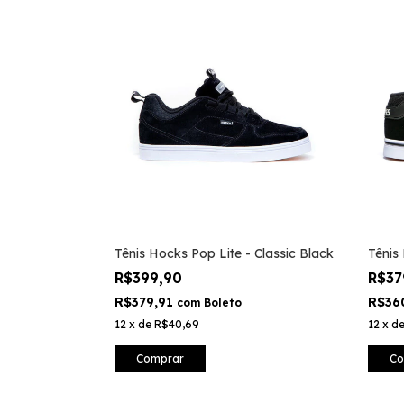
Tênis Hocks Pop Lite - Classic Black
Tênis
R$399,90
R$37
R$379,91
R$36
com
Boleto
12
x
de
R$40,69
12
x
d
Comprar
Co