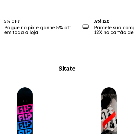
5% OFF
Até 12X
Pague no pix e ganhe 5% off
Parcele sua com
em toda a loja
12X no cartão de
Skate