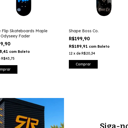
 Flip Skateboards Maple
Shape Boss Co.
 Odyseey Fader
R$199,90
29,90
R$189,91
com
Boleto
8,41
com
Boleto
12
x
de
R$20,34
e
R$43,75
Comprar
mprar
Siga-n