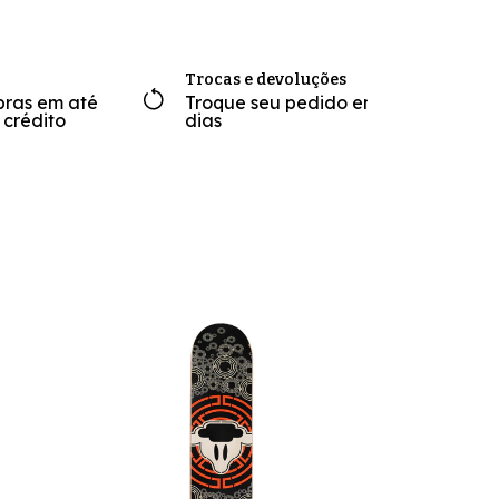
Trocas e devoluções
pras em até
Troque seu pedido em até 7
 crédito
dias