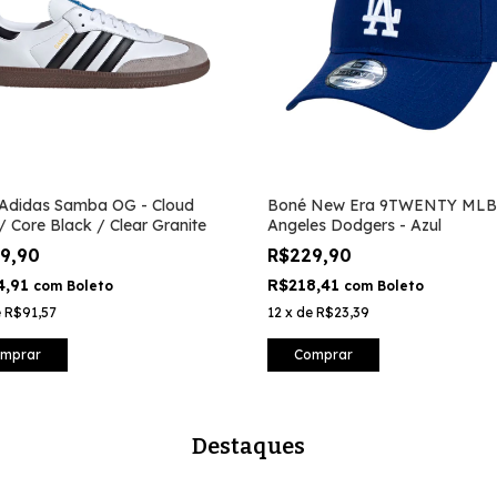
 Adidas Samba OG - Cloud
Boné New Era 9TWENTY MLB
/ Core Black / Clear Granite
Angeles Dodgers - Azul
99,90
R$229,90
4,91
R$218,41
com
Boleto
com
Boleto
e
R$91,57
12
x
de
R$23,39
mprar
Comprar
Destaques