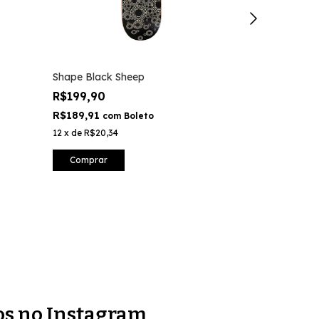
Shape Black Sheep
Parafuso Bas
Vermelho
R$199,90
R$35,00
R$189,91
com
Boleto
R$33,25
com
12
x
de
R$20,34
8
x
de
R$5,11
Comprar
Comprar
os no Instagram