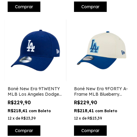
Comprar
Comprar
Boné New Era 9TWENTY
Boné New Era 9FORTY A-
MLB Los Angeles Dodgers
Frame MLB Blueberry
- Azul
Cream Los Angeles
R$229,90
R$229,90
Dodgers
R$218,41
R$218,41
com
Boleto
com
Boleto
12
x
de
R$23,39
12
x
de
R$23,39
Comprar
Comprar