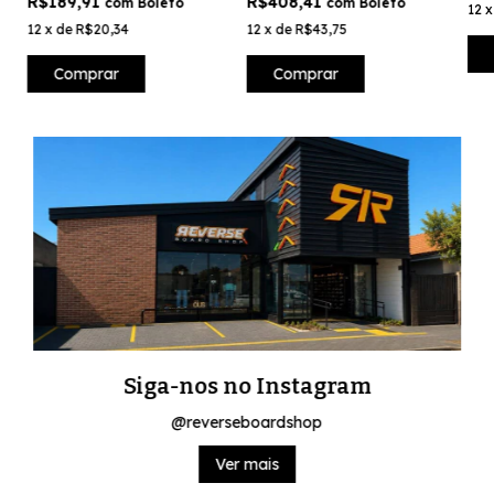
R$189,91
R$408,41
com
Boleto
com
Boleto
12
12
x
de
R$20,34
12
x
de
R$43,75
Comprar
Comprar
Siga-nos no Instagram
@reverseboardshop
Ver mais