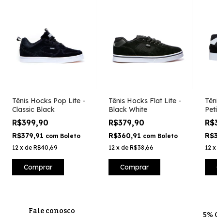
Tênis Hocks Pop Lite -
Tênis Hocks Flat Lite -
Tên
Classic Black
Black White
Pet
R$399,90
R$379,90
R$
R$379,91
R$360,91
R$
com
Boleto
com
Boleto
12
x
de
R$40,69
12
x
de
R$38,66
12
Comprar
Comprar
Fale conosco
5% 