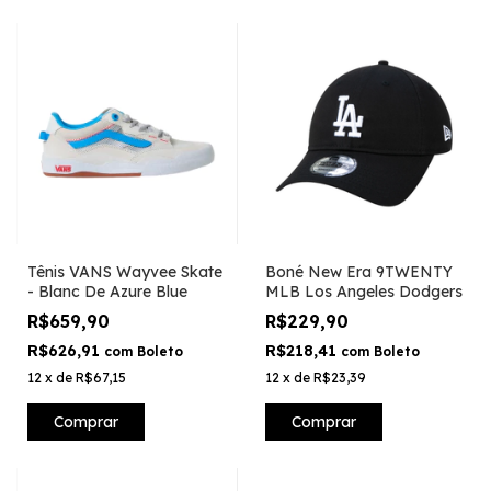
Tênis VANS Wayvee Skate
Boné New Era 9TWENTY
- Blanc De Azure Blue
MLB Los Angeles Dodgers
R$659,90
R$229,90
R$626,91
R$218,41
com
Boleto
com
Boleto
12
x
de
R$67,15
12
x
de
R$23,39
Comprar
Comprar