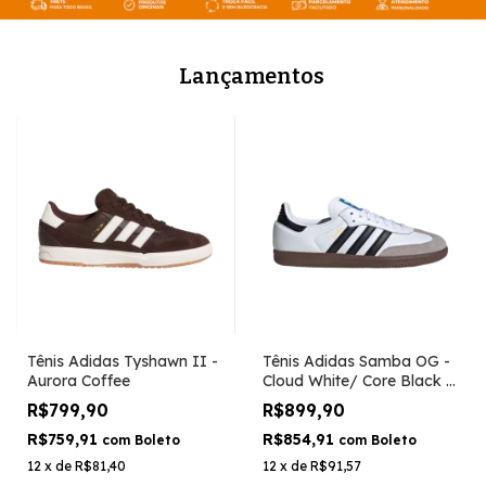
Lançamentos
Tênis Adidas Tyshawn II -
Tênis Adidas Samba OG -
Aurora Coffee
Cloud White/ Core Black /
Clear Granite
R$799,90
R$899,90
R$759,91
R$854,91
com
Boleto
com
Boleto
12
x
de
R$81,40
12
x
de
R$91,57