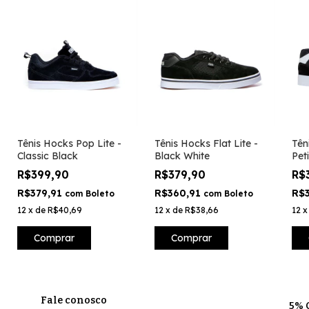
Tênis Hocks Pop Lite -
Tênis Hocks Flat Lite -
Tên
Classic Black
Black White
Pet
R$399,90
R$379,90
R$
R$379,91
R$360,91
R$
com
Boleto
com
Boleto
12
x
de
R$40,69
12
x
de
R$38,66
12
Comprar
Comprar
Fale conosco
5% 