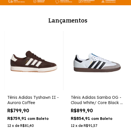
Lançamentos
Tênis Adidas Tyshawn II -
Tênis Adidas Samba OG -
Aurora Coffee
Cloud White/ Core Black /
Clear Granite
R$799,90
R$899,90
R$759,91
R$854,91
com
Boleto
com
Boleto
12
x
de
R$81,40
12
x
de
R$91,57