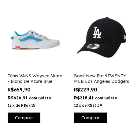
Tênis VANS Wayvee Skate
Boné New Era 9TWENTY
- Blanc De Azure Blue
MLB Los Angeles Dodgers
R$659,90
R$229,90
R$626,91
R$218,41
com
Boleto
com
Boleto
12
x
de
R$67,15
12
x
de
R$23,39
Comprar
Comprar