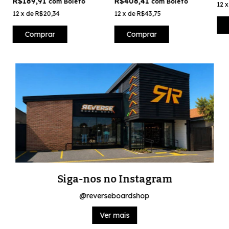
R$189,91
R$408,41
com
Boleto
com
Boleto
12
12
x
de
R$20,34
12
x
de
R$43,75
Comprar
Comprar
Siga-nos no Instagram
@reverseboardshop
Ver mais