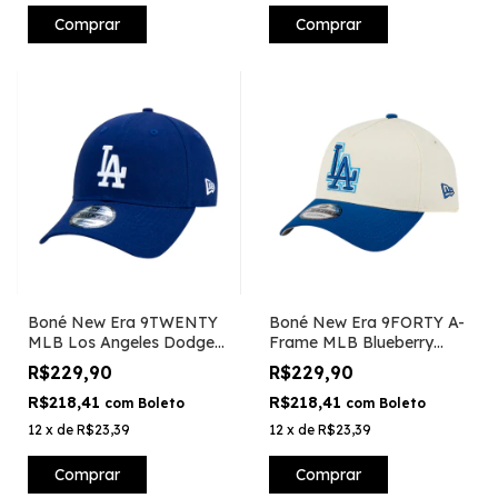
Comprar
Comprar
Boné New Era 9TWENTY
Boné New Era 9FORTY A-
MLB Los Angeles Dodgers
Frame MLB Blueberry
- Azul
Cream Los Angeles
R$229,90
R$229,90
Dodgers
R$218,41
R$218,41
com
Boleto
com
Boleto
12
x
de
R$23,39
12
x
de
R$23,39
Comprar
Comprar