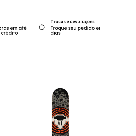
Trocas e devoluções
pras em até
Troque seu pedido em até 7
 crédito
dias