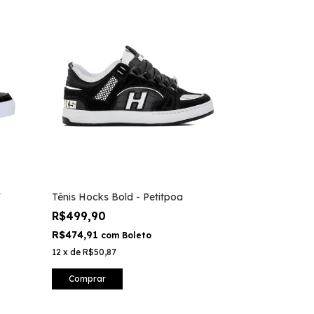
V
Tênis Hocks Bold - Petitpoa
R$499,90
R$474,91
com
Boleto
12
x
de
R$50,87
Comprar