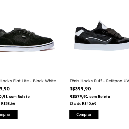
 Hocks Flat Lite - Black White
Tênis Hocks Puff - Petitpoa U
9,90
R$399,90
0,91
R$379,91
com
Boleto
com
Boleto
e
R$38,66
12
x
de
R$40,69
mprar
Comprar