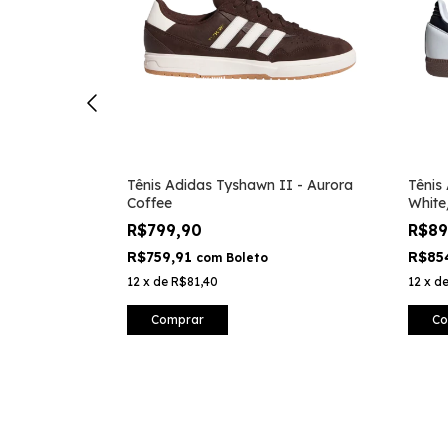
NTY MLB New
Tênis Adidas Tyshawn II - Aurora
Tênis
Coffee
White
R$799,90
R$8
R$759,91
R$85
com
Boleto
12
x
de
R$81,40
12
x
d
Comprar
Co