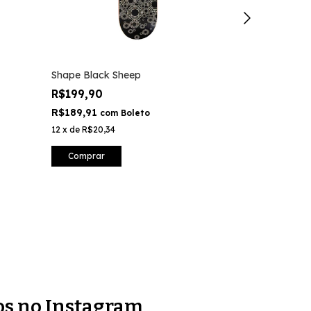
Shape Black Sheep
Parafuso Bas
Vermelho
R$199,90
R$35,00
R$189,91
com
Boleto
R$33,25
com
12
x
de
R$20,34
8
x
de
R$5,11
Comprar
Comprar
os no Instagram