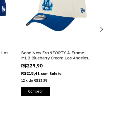
 Los
Boné New Era 9FORTY A-Frame
Tênis VANS W
MLB Blueberry Cream Los Angeles
De Azure Blu
Dodgers
R$229,90
R$659,90
R$218,41
R$626,91
com
Boleto
co
12
x
de
R$23,39
12
x
de
R$67,15
Comprar
Comprar