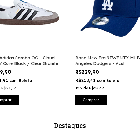
 Adidas Samba OG - Cloud
Boné New Era 9TWENTY MLB
/ Core Black / Clear Granite
Angeles Dodgers - Azul
99,90
R$229,90
4,91
R$218,41
com
Boleto
com
Boleto
e
R$91,57
12
x
de
R$23,39
mprar
Comprar
Destaques