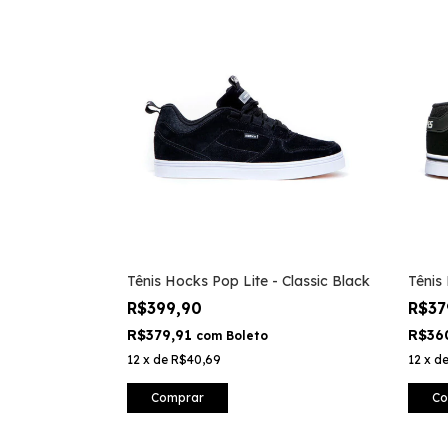
Tênis Hocks Pop Lite - Classic Black
Tênis
R$399,90
R$37
R$379,91
R$36
com
Boleto
12
x
de
R$40,69
12
x
d
Comprar
Co