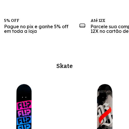
5% OFF
Até 12X
Pague no pix e ganhe 5% off
Parcele sua com
em toda a loja
12X no cartão de
Skate