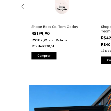
Shape Boss Co. Tom Godoy
Shape
Team
R$199,90
R$4
R$189,91
com
Boleto
R$40
12
x
de
R$20,34
12
x
d
Comprar
Co