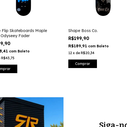
 Flip Skateboards Maple
Shape Boss Co.
 Odyseey Fader
R$199,90
29,90
R$189,91
com
Boleto
8,41
com
Boleto
12
x
de
R$20,34
e
R$43,75
Comprar
mprar
Siga-n