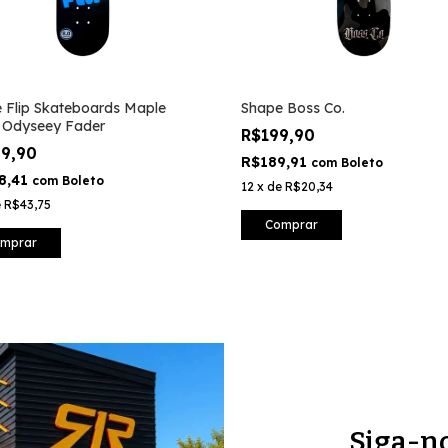
 Flip Skateboards Maple
Shape Boss Co.
 Odyseey Fader
R$199,90
29,90
R$189,91
com
Boleto
8,41
com
Boleto
12
x
de
R$20,34
e
R$43,75
Comprar
mprar
Siga-n