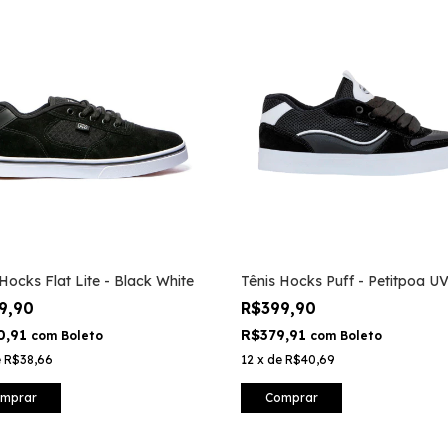
 Hocks Flat Lite - Black White
Tênis Hocks Puff - Petitpoa U
9,90
R$399,90
0,91
R$379,91
com
Boleto
com
Boleto
e
R$38,66
12
x
de
R$40,69
mprar
Comprar