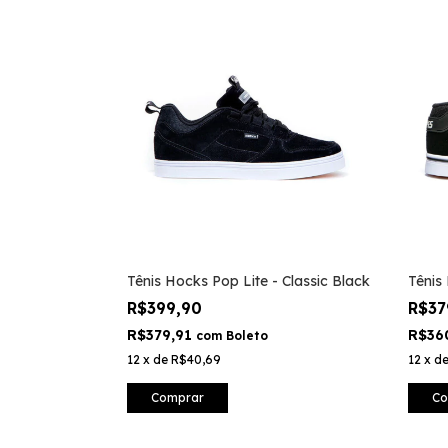
Tênis Hocks Pop Lite - Classic Black
Tênis
R$399,90
R$37
R$379,91
R$36
com
Boleto
12
x
de
R$40,69
12
x
d
Comprar
Co