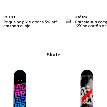
5% OFF
Até 12X
Pague no pix e ganhe 5% off
Parcele sua com
em toda a loja
12X no cartão de
Skate