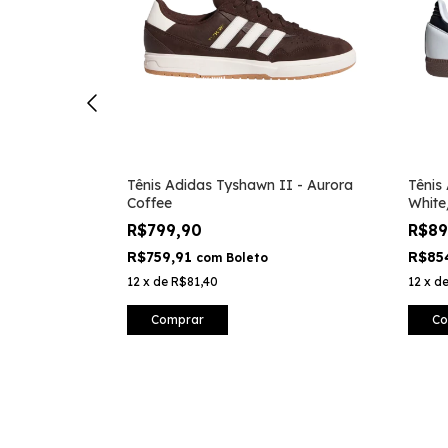
NTY MLB New
Tênis Adidas Tyshawn II - Aurora
Tênis
Coffee
White
R$799,90
R$8
R$759,91
R$85
com
Boleto
12
x
de
R$81,40
12
x
d
Comprar
Co