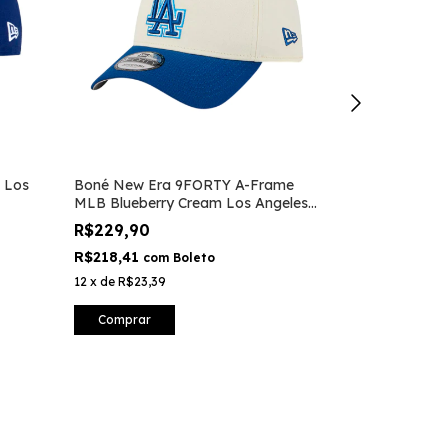
 Los
Boné New Era 9FORTY A-Frame
Tênis VANS W
MLB Blueberry Cream Los Angeles
De Azure Blu
Dodgers
R$229,90
R$659,90
R$218,41
R$626,91
com
Boleto
co
12
x
de
R$23,39
12
x
de
R$67,15
Comprar
Comprar