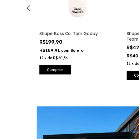
Shape Boss Co. Tom Godoy
Shape
Team
R$199,90
R$4
R$189,91
com
Boleto
R$40
12
x
de
R$20,34
12
x
d
Comprar
Co