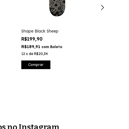
Shape Black Sheep
Parafuso Bas
Vermelho
R$199,90
R$35,00
R$189,91
com
Boleto
R$33,25
com
12
x
de
R$20,34
8
x
de
R$5,11
Comprar
Comprar
os no Instagram