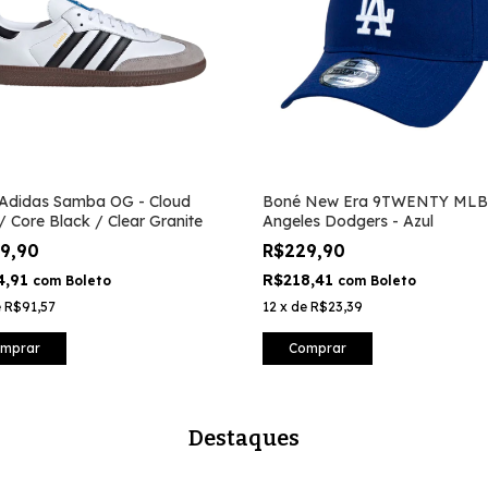
 Adidas Samba OG - Cloud
Boné New Era 9TWENTY MLB
/ Core Black / Clear Granite
Angeles Dodgers - Azul
99,90
R$229,90
4,91
R$218,41
com
Boleto
com
Boleto
e
R$91,57
12
x
de
R$23,39
mprar
Comprar
Destaques