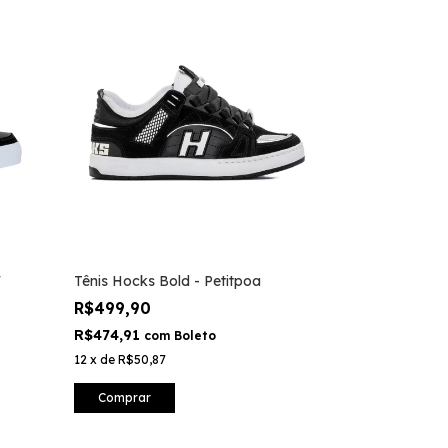
V
Tênis Hocks Bold - Petitpoa
R$499,90
R$474,91
com
Boleto
12
x
de
R$50,87
Comprar