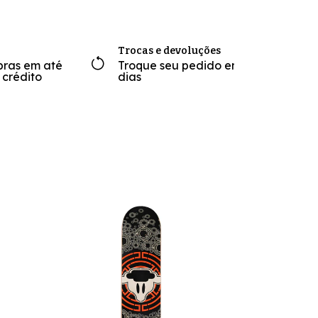
Trocas e devoluções
pras em até
Troque seu pedido em até 7
 crédito
dias