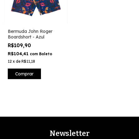
Bermuda John Roger
Boardshort - Azul
R$109,90
R$104,41
com
Boleto
12
x
de
R$11,18
Comprar
Newsletter