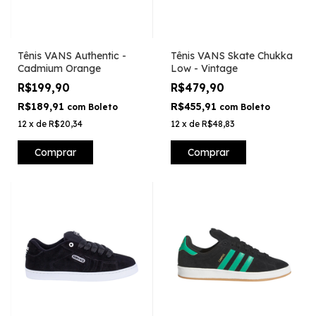
Tênis VANS Authentic -
Tênis VANS Skate Chukka
Cadmium Orange
Low - Vintage
R$199,90
R$479,90
R$189,91
R$455,91
com
Boleto
com
Boleto
12
x
de
R$20,34
12
x
de
R$48,83
Comprar
Comprar