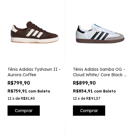
Tênis Adidas Tyshawn II -
Tênis Adidas Samba OG -
Aurora Coffee
Cloud White/ Core Black /
Clear Granite
R$799,90
R$899,90
R$759,91
R$854,91
com
Boleto
com
Boleto
12
x
de
R$81,40
12
x
de
R$91,57
Comprar
Comprar