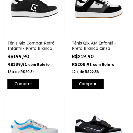
Tênis Qix Combat Retrô
Tênis Qix AM Infantil -
Infantil - Preto Branco
Preto Branco Cinza
R$199,90
R$219,90
R$189,91
R$208,91
com
Boleto
com
Boleto
12
x
de
R$20,34
12
x
de
R$22,38
Comprar
Comprar