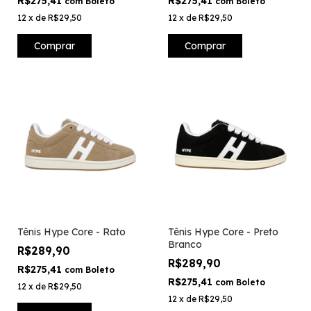
R$275,41
R$275,41
com
Boleto
com
Boleto
12
x
de
R$29,50
12
x
de
R$29,50
Comprar
Comprar
Tênis Hype Core - Rato
Tênis Hype Core - Preto
Branco
R$289,90
R$289,90
R$275,41
com
Boleto
R$275,41
com
Boleto
12
x
de
R$29,50
12
x
de
R$29,50