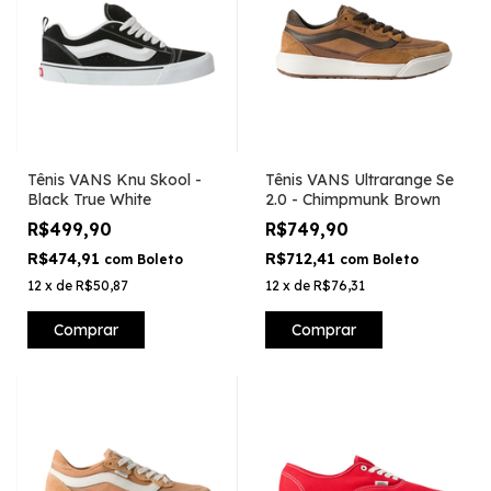
Tênis VANS Knu Skool -
Tênis VANS Ultrarange Se
Black True White
2.0 - Chimpmunk Brown
R$499,90
R$749,90
R$474,91
R$712,41
com
Boleto
com
Boleto
12
x
de
R$50,87
12
x
de
R$76,31
Comprar
Comprar