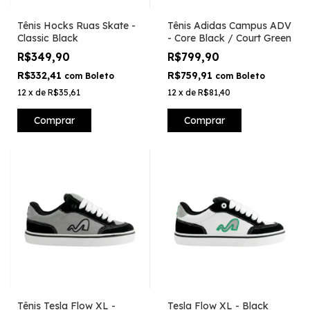
Tênis Hocks Ruas Skate -
Tênis Adidas Campus ADV
Classic Black
- Core Black / Court Green
R$349,90
R$799,90
R$332,41
R$759,91
com
Boleto
com
Boleto
12
x
de
R$35,61
12
x
de
R$81,40
Comprar
Comprar
Tênis Tesla Flow XL -
Tesla Flow XL - Black