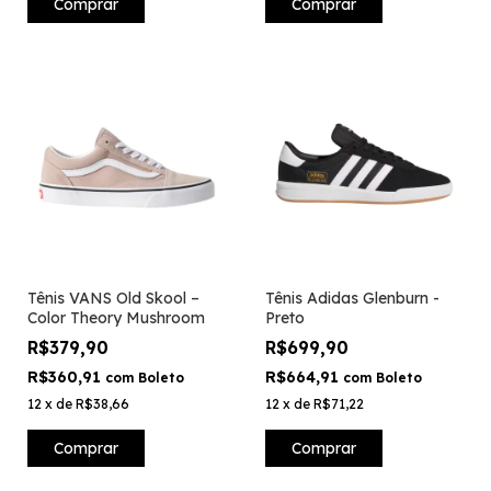
Comprar
Comprar
Tênis VANS Old Skool –
Tênis Adidas Glenburn -
Color Theory Mushroom
Preto
R$379,90
R$699,90
R$360,91
R$664,91
com
Boleto
com
Boleto
12
x
de
R$38,66
12
x
de
R$71,22
Comprar
Comprar