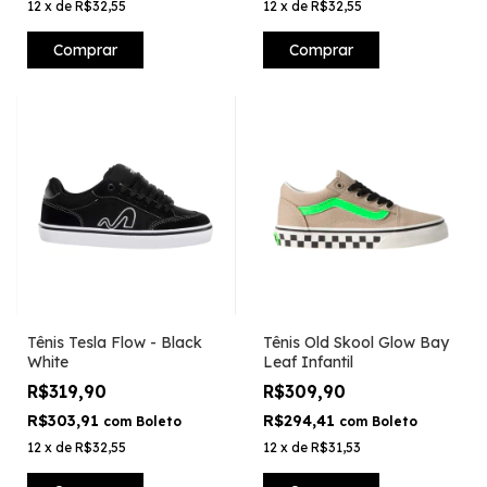
12
x
de
R$32,55
12
x
de
R$32,55
Comprar
Comprar
Tênis Tesla Flow - Black
Tênis Old Skool Glow Bay
White
Leaf Infantil
R$319,90
R$309,90
R$303,91
R$294,41
com
Boleto
com
Boleto
12
x
de
R$32,55
12
x
de
R$31,53