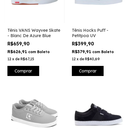
Tênis VANS Wayvee Skate
Tênis Hocks Puff -
- Blanc De Azure Blue
Petitpoa UV
R$659,90
R$399,90
R$626,91
R$379,91
com
Boleto
com
Boleto
12
x
de
R$67,15
12
x
de
R$40,69
Comprar
Comprar