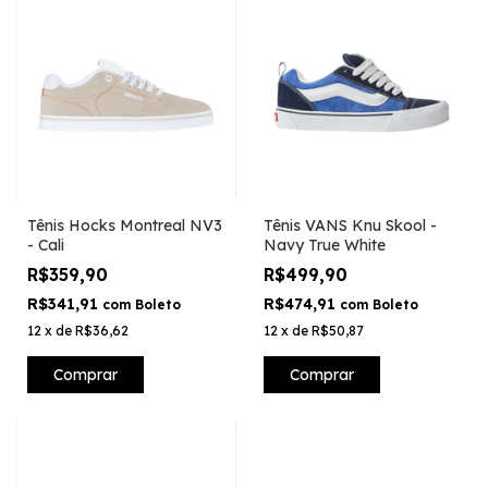
Tênis Hocks Montreal NV3
Tênis VANS Knu Skool -
- Cali
Navy True White
R$359,90
R$499,90
R$341,91
R$474,91
com
Boleto
com
Boleto
12
x
de
R$36,62
12
x
de
R$50,87
Comprar
Comprar