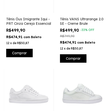
Tênis Öus Imigrante Iqui -
Tênis VANS Ultrarange 2.0
PRT Cinza Cereja Essencial
SE - Creme Brule
R$499,90
R$499,90
-
33
%
OFF
R$749,90
R$474,91
com
Boleto
R$474,91
com
Boleto
12
x
de
R$50,87
12
x
de
R$50,87
Comprar
Comprar