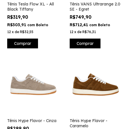
Tênis Tesla Flow XL - All
Tênis VANS Ultrarange 2.0
Black Tiffany
SE - Egret
R$319,90
R$749,90
R$303,91
R$712,41
com
Boleto
com
Boleto
12
x
de
R$32,55
12
x
de
R$76,31
Comprar
Comprar
Tênis Hype Flavor - Cinza
Tênis Hype Flavor -
Caramelo
R$289,90