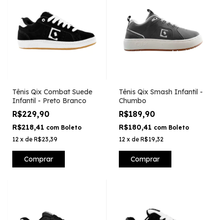
Tênis Qix Combat Suede
Tênis Qix Smash Infantil -
Infantil - Preto Branco
Chumbo
R$229,90
R$189,90
R$218,41
R$180,41
com
Boleto
com
Boleto
12
x
de
R$23,39
12
x
de
R$19,32
Comprar
Comprar