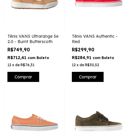
Tênis VANS Ultrarange Se
Tênis VANS Authentic -
2.0 - Burnt Butterscoth
Red
R$749,90
R$299,90
R$712,41
R$284,91
com
Boleto
com
Boleto
12
x
de
R$76,31
12
x
de
R$30,52
Comprar
Comprar