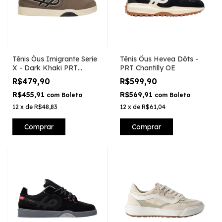
Tênis Öus Imigrante Serie
Tênis Öus Hevea Döts -
X - Dark Khaki PRT
PRT Chantilly OE
Essencial
R$479,90
R$599,90
R$455,91
R$569,91
com
Boleto
com
Boleto
12
x
de
R$48,83
12
x
de
R$61,04
Comprar
Comprar