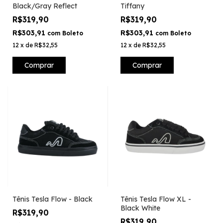
Black/Gray Reflect
Tiffany
R$319,90
R$319,90
R$303,91
R$303,91
com
Boleto
com
Boleto
12
x
de
R$32,55
12
x
de
R$32,55
Comprar
Comprar
Tênis Tesla Flow - Black
Tênis Tesla Flow XL -
Black White
R$319,90
R$319,90